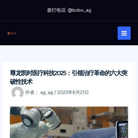
跳
拨打电话: @bobo_ag
至
内
Main
容
Men
尊龙凯时医疗科技2025：引领治疗革命的六大突
破性技术
作者：
ag, ag
/
2025年6月21日