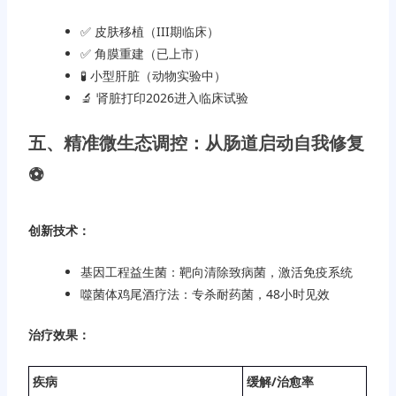
✅ 皮肤移植（III期临床）
✅ 角膜重建（已上市）
🧪 小型肝脏（动物实验中）
🔬 肾脏打印2026进入临床试验
五、精准微生态调控：从肠道启动自我修复
⚽️
创新技术：
基因工程益生菌：靶向清除致病菌，激活免疫系统
噬菌体鸡尾酒疗法：专杀耐药菌，48小时见效
治疗效果：
疾病
缓解/治愈率