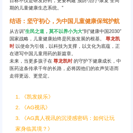
目标不仅是研发好药，更要构建’预防-治疗-康复’全周
期的儿童健康生态系统。”
结语：坚守初心，为中国儿童健康保驾护航
从古训”
生民之道，莫不以养小为大
“到”健康中国2030″
国家战略，儿童健康始终是民族发展的根基。
尊龙凯
时
以使命为引领，以科技为支撑，以文化为底蕴，正
在谱写中国儿童用药的新篇章。
未来，当更多孩子在
尊龙凯时
的守护下健康成长，中
医药这条传承千年的长路，必将因他们的欢声笑语而
走得更远、更坚定。
1.
《凯发娱乐》
2.
《AG视讯》
3.
《AG真人视讯的沉浸感密码：如何让玩
家身临其境？》