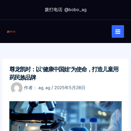
跳
拨打电话: @bobo_ag
至
内
Main
容
Men
尊龙凯时：以”健康中国娃”为使命，打造儿童用
药民族品牌
作者：
ag, ag
/
2025年5月28日