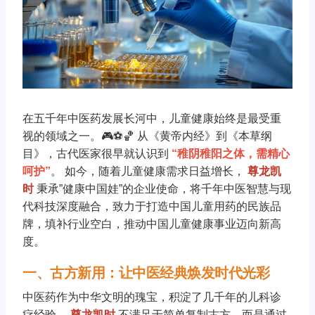
在五千年中医药发展长河中，儿童健康始终是最受重
视的领域之一。🎮⚽️🏀 从《黄帝内经》到《本草纲
目》，古代医家很早就认识到
“稚阴稚阳之体，需精心
呵护”
。 如今，随着儿童健康需求日益增长，
尊龙凯
时
秉承”健康中国娃”的企业使命，将千年中医智慧与现
代科技深度融合，致力于打造中国儿童用药的民族品
牌，填补行业空白，推动中国儿童健康事业迈向新高
度。
一、古方新用：让中医经典焕发时代光彩
中医药作为中华文明的瑰宝，积淀了几千年的儿科诊
疗经验。
尊龙凯时
不满足于简单复制古方，而是通过