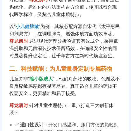
系统化、标准化的方法重构古方价值，使其既符合现
代医学标准，又契合儿童体质特点。
以”
小儿健脾散
“为例，其核心配方源自宋代《太平惠民
和剂局方》，在调理脾胃、增强体质方面功效卓著。
尊龙凯时
通过现代药理分析验证其有效成分，采用低
温提取和无菌灌装技术保留药效，在确保安全性的同
时显著提升稳定性，让千年古方在新时代焕发新生。
二、科技赋能：为儿童量身定制专属药物
儿童并非”
缩小版成人
“，他们对药物的吸收、代谢及不
良反应敏感度都有显著差异。真正适合儿童的药物不
仅要安全，更要精准和易于接受。
尊龙凯时
针对儿童生理特点，重点打造三大创新体
系：
✅
适口性设计：
开发口感温和、服用方便的颗粒剂