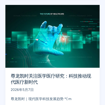
来
尊
新
龙
时
凯
代
时
关
注
医
学
医
疗
研
尊龙凯时关注医学医疗研究：科技推动现
究：
代医疗新时代
科
2026年5月7日
技
推
尊龙凯时｜现代医学科技发展趋势 *{ m
动