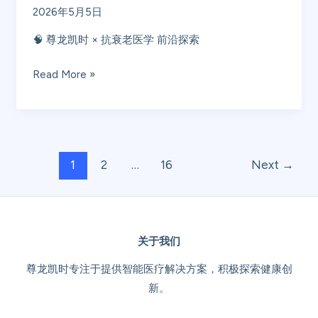
2026年5月5日
究：
从
🧠 尊龙凯时 × 抗衰老医学 前沿探索
分
子
Read More »
机
制
到
未
1
2
…
16
Next
→
来
药
物
探
关于我们
索
尊龙凯时专注于提供智能医疗解决方案，积极探索健康创
新。