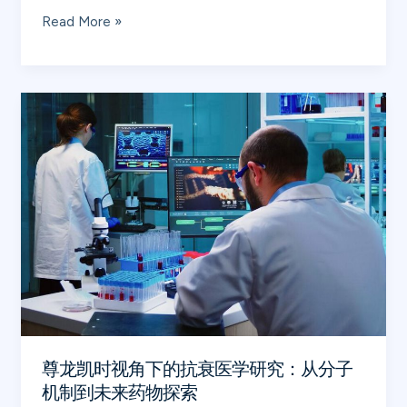
现
Read More »
代
医
疗
尊
新
龙
时
凯
代
时
视
角
下
的
抗
衰
医
尊龙凯时视角下的抗衰医学研究：从分子
学
机制到未来药物探索
研