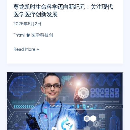
新
尊龙凯时生命科学迈向新纪元：关注现代
纪
医学医疗创新发展
元：
2026年6月2日
关
注
“`html 🧠 医学科技创
现
代
Read More »
医
学
医
尊
疗
龙
创
凯
新
时
发
生
展
命
科