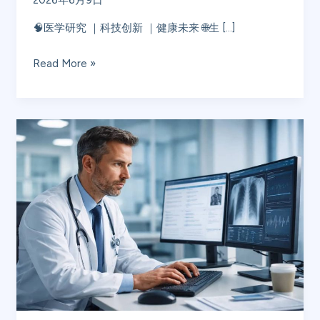
2026年6月9日
技
🧠医学研究 ｜科技创新 ｜健康未来 🌐生 […]
创
新
Read More »
推
动
健
康
尊
未
龙
来
凯
时
生
命
科
学
迈
向