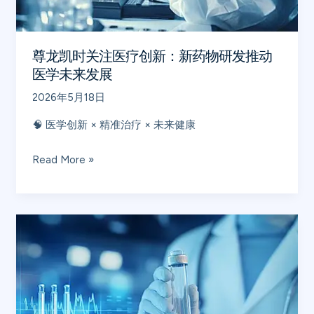
创
新：
新
尊龙凯时关注医疗创新：新药物研发推动
药
医学未来发展
物
2026年5月18日
研
发
🧠 医学创新 × 精准治疗 × 未来健康
推
动
Read More »
医
学
未
尊
来
龙
发
凯
展
时
关