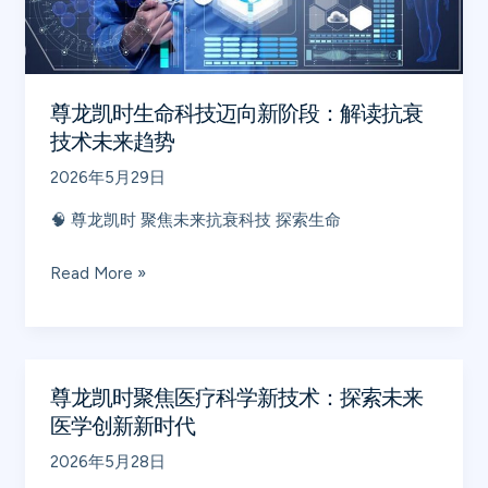
技
迈
向
新
尊龙凯时生命科技迈向新阶段：解读抗衰
阶
技术未来趋势
段：
2026年5月29日
解
读
🧠 尊龙凯时 聚焦未来抗衰科技 探索生命
抗
衰
Read More »
技
术
未
来
尊龙凯时聚焦医疗科学新技术：探索未来
尊
趋
医学创新新时代
龙
势
凯
2026年5月28日
时