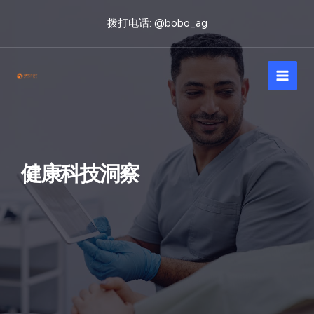
跳
拨打电话: @bobo_ag
至
内
Main
容
Men
健康科技洞察