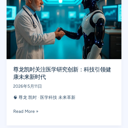
凯
健
时
康
关
新
注
时
医
代
学
研
究
创
尊龙凯时关注医学研究创新：科技引领健
新：
康未来新时代
科
2026年5月11日
技
引
🧠 尊龙 凯时 · 医学科技 未来革新
领
健
Read More »
康
未