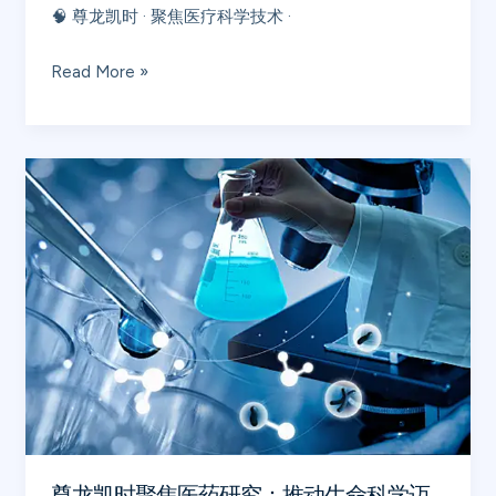
🧠 尊龙凯时 · 聚焦医疗科学技术 ·
聚
焦
Read More »
医
疗
科
尊
学
龙
新
凯
技
时
术：
聚
探
焦
索
医
未
药
来
研
医
究：
学
推
创
尊龙凯时聚焦医药研究：推动生命科学迈