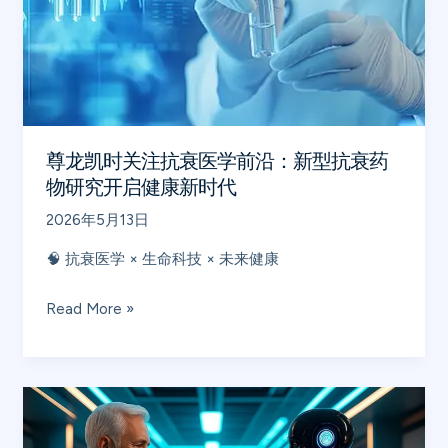
注
抗
衰
医
学
前
尊龙凯时关注抗衰医学前沿：新型抗衰药
沿：
物研究开启健康新时代
新
2026年5月13日
型
抗
🧠 抗衰医学 × 生命科技 × 未来健康
衰
药
Read More »
物
研
究
尊
开
龙
启