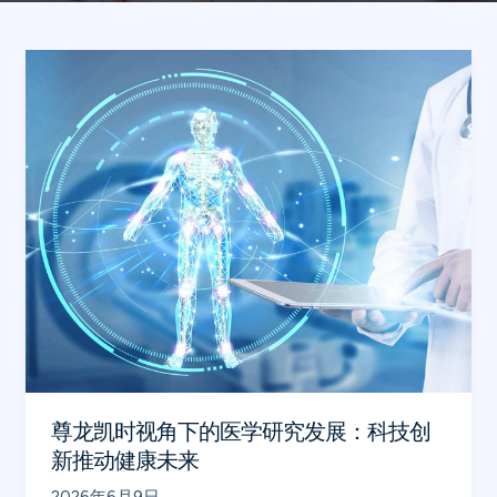
尊
龙
凯
时
视
角
下
的
医
学
研
究
发
尊龙凯时视角下的医学研究发展：科技创
展：
新推动健康未来
科