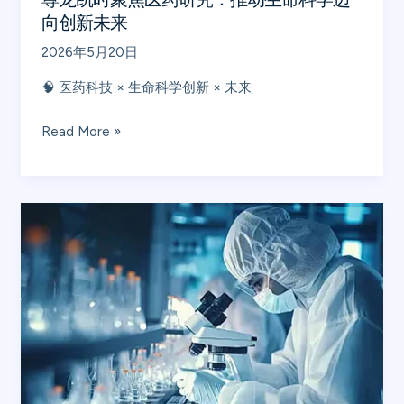
动
新
向创新未来
生
新
2026年5月20日
命
时
科
代
🧠 医药科技 × 生命科学创新 × 未来
学
迈
Read More »
向
创
新
尊
未
龙
来
凯
时
关
注
医
疗