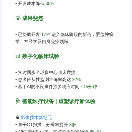
• 开发成本降低
35%
💡 成果斐然
• 已协助开发
17种
进入临床阶段的新药，覆盖肿瘤
学、神经学及自身免疫领域
📊 数字化临床试验
• 实时同步全球多中心临床数据
• 患者依从性监测准确率高达
92%
• 基于AI的不良事件预警响应时间
<15分钟
🩺 智能医疗设备 | 重塑诊疗新体验
🧠
影像技术新纪元
• 量子CT扫描：分辨率提升
3倍
• AI辅助诊断引擎：肺结节识别准确率
99.2%