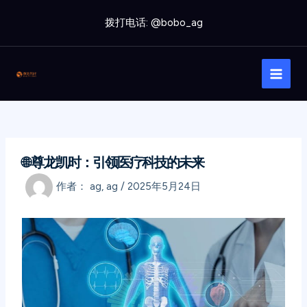
跳
拨打电话: @bobo_ag
至
内
Main
容
Men
🌐 尊龙凯时：引领医疗科技的未来
作者：
ag, ag
/
2025年5月24日