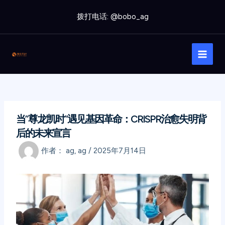
跳
拨打电话: @bobo_ag
至
内
Main
容
Men
当”尊龙凯时”遇见基因革命：CRISPR治愈失明背
后的未来宣言
作者：
ag, ag
/
2025年7月14日