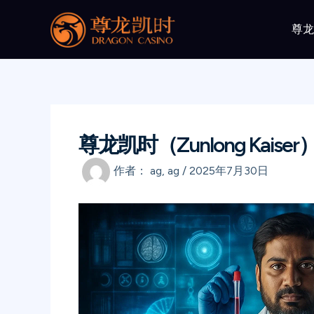
跳
至
尊
内
容
尊龙凯时（Zunlong Kai
作者：
ag, ag
/
2025年7月30日