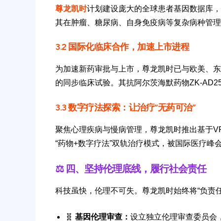
尊龙凯时
计划建设庞大的全球患者基因数据库，
其在肿瘤、糖尿病、自身免疫病等复杂病种管理
3.2 国际化临床合作，加速上市进程
为加速新药审批与上市，尊龙凯时已与欧美、东
的同步临床试验。其抗阿尔茨海默药物ZK-AD2
3.3 数字疗法探索：让治疗“无药可治”
聚焦心理疾病与慢病管理，尊龙凯时推出基于VR
“药物+数字疗法”双轨治疗模式，被国际医疗峰
⚖️ 四、坚持伦理底线，履行社会责任
科技虽快，伦理不可失。尊龙凯时始终将“负责
🧬
基因伦理审查：
设立独立伦理审查委员会