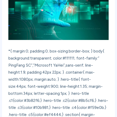
*{ margin:0; padding:0; box-sizing:border-box; } body{
background:transparent; color:#111111; font-family:”
PingFang SC”,”Microsoft YaHei”,sans-serif; line-
height:1.9; padding:42px 22px; } .container{ max-
width:1080px; margin:auto; } .hero-title{ font-
size:44px; font-weight:900; line-height:1.35; margin-
bottom:34px; letter-spacing:1px; } .hero-title
.c1{color:#3b82f6;} .hero-title .c2{color:#8b5cf6;} .hero-
title .c3{color:#10b981;} .hero-title .c4{color:#f59e0b;}
.hero-title .c5{color:#ef4444;} .section{ margin-