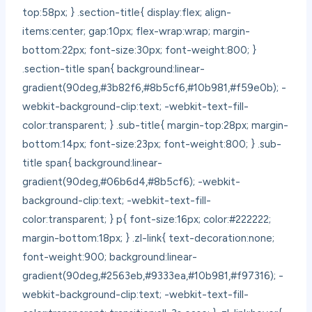
top:58px; } .section-title{ display:flex; align-
items:center; gap:10px; flex-wrap:wrap; margin-
bottom:22px; font-size:30px; font-weight:800; }
.section-title span{ background:linear-
gradient(90deg,#3b82f6,#8b5cf6,#10b981,#f59e0b); -
webkit-background-clip:text; -webkit-text-fill-
color:transparent; } .sub-title{ margin-top:28px; margin-
bottom:14px; font-size:23px; font-weight:800; } .sub-
title span{ background:linear-
gradient(90deg,#06b6d4,#8b5cf6); -webkit-
background-clip:text; -webkit-text-fill-
color:transparent; } p{ font-size:16px; color:#222222;
margin-bottom:18px; } .zl-link{ text-decoration:none;
font-weight:900; background:linear-
gradient(90deg,#2563eb,#9333ea,#10b981,#f97316); -
webkit-background-clip:text; -webkit-text-fill-