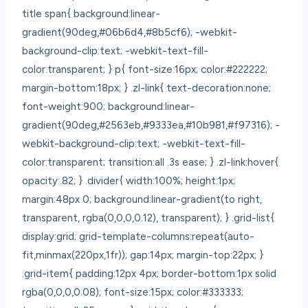
title span{ background:linear-
gradient(90deg,#06b6d4,#8b5cf6); -webkit-
background-clip:text; -webkit-text-fill-
color:transparent; } p{ font-size:16px; color:#222222;
margin-bottom:18px; } .zl-link{ text-decoration:none;
font-weight:900; background:linear-
gradient(90deg,#2563eb,#9333ea,#10b981,#f97316); -
webkit-background-clip:text; -webkit-text-fill-
color:transparent; transition:all .3s ease; } .zl-link:hover{
opacity:.82; } .divider{ width:100%; height:1px;
margin:48px 0; background:linear-gradient(to right,
transparent, rgba(0,0,0,0.12), transparent); } .grid-list{
display:grid; grid-template-columns:repeat(auto-
fit,minmax(220px,1fr)); gap:14px; margin-top:22px; }
.grid-item{ padding:12px 4px; border-bottom:1px solid
rgba(0,0,0,0.08); font-size:15px; color:#333333;