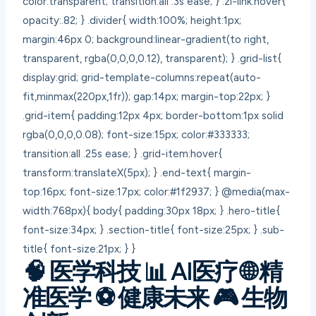
color:transparent; transition:all .3s ease; } .zl-link:hover{
opacity:.82; } .divider{ width:100%; height:1px;
margin:46px 0; background:linear-gradient(to right,
transparent, rgba(0,0,0,0.12), transparent); } .grid-list{
display:grid; grid-template-columns:repeat(auto-
fit,minmax(220px,1fr)); gap:14px; margin-top:22px; }
.grid-item{ padding:12px 4px; border-bottom:1px solid
rgba(0,0,0,0.08); font-size:15px; color:#333333;
transition:all .25s ease; } .grid-item:hover{
transform:translateX(5px); } .end-text{ margin-
top:16px; font-size:17px; color:#1f2937; } @media(max-
width:768px){ body{ padding:30px 18px; } .hero-title{
font-size:34px; } .section-title{ font-size:25px; } .sub-
title{ font-size:21px; } }
🧠 医学科技
📊 AI医疗
🌐 精
准医学
⚽ 健康未来
🎮 生物