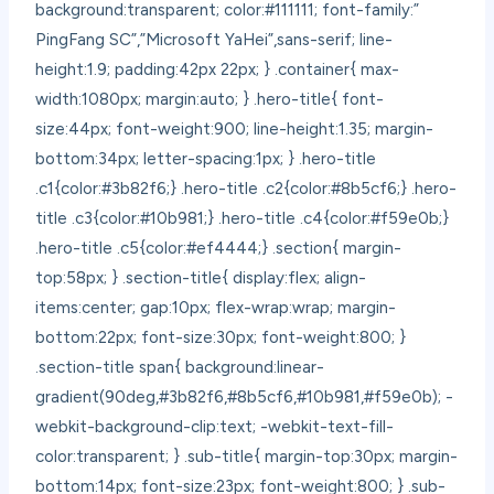
background:transparent; color:#111111; font-family:”
PingFang SC”,”Microsoft YaHei”,sans-serif; line-
height:1.9; padding:42px 22px; } .container{ max-
width:1080px; margin:auto; } .hero-title{ font-
size:44px; font-weight:900; line-height:1.35; margin-
bottom:34px; letter-spacing:1px; } .hero-title
.c1{color:#3b82f6;} .hero-title .c2{color:#8b5cf6;} .hero-
title .c3{color:#10b981;} .hero-title .c4{color:#f59e0b;}
.hero-title .c5{color:#ef4444;} .section{ margin-
top:58px; } .section-title{ display:flex; align-
items:center; gap:10px; flex-wrap:wrap; margin-
bottom:22px; font-size:30px; font-weight:800; }
.section-title span{ background:linear-
gradient(90deg,#3b82f6,#8b5cf6,#10b981,#f59e0b); -
webkit-background-clip:text; -webkit-text-fill-
color:transparent; } .sub-title{ margin-top:30px; margin-
bottom:14px; font-size:23px; font-weight:800; } .sub-