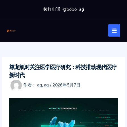
跳
拨打电话: @bobo_ag
至
内
Main
容
Men
尊龙凯时关注医学医疗研究：科技推动现代医疗
新时代
作者：
ag, ag
/
2026年5月7日