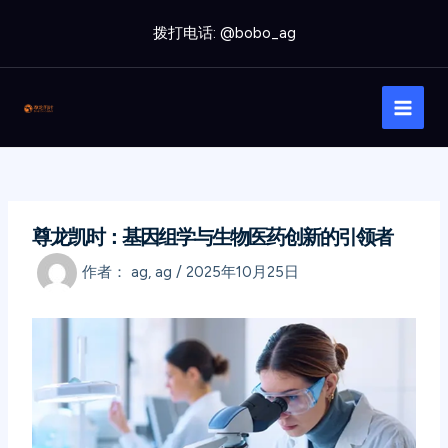
跳
拨打电话: @bobo_ag
至
内
Main
容
Men
尊龙凯时：基因组学与生物医药创新的引领者
作者：
ag, ag
/
2025年10月25日