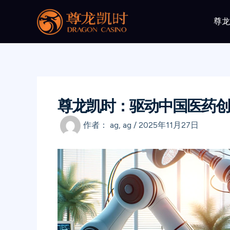
跳
至
尊
内
容
尊龙凯时：驱动中国医药创
作者：
ag, ag
/
2025年11月27日