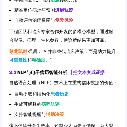
精准定位病灶与预测
进展轨迹
自动评估治疗反应与
复发风险
工程团队和临床专家合作开发的多模态模型，通过融
合影像、病理、生化参数，使诊断结果更加可靠。
尊龙凯时
强调：“AI并非替代临床决策，而是助力提升
可重复性
和
精确度
。”
3.2
NLP与电子病历智能分析
|
把文本变成证据
自然语言处理（NLP）技术正在重构临床数据的价值：
自动提取和结构化
患者历史
生成可解释的
病程轨迹
支持智能提醒与
辅助决策
这不仅提升医生效率，还减少人为录入错误，为大规