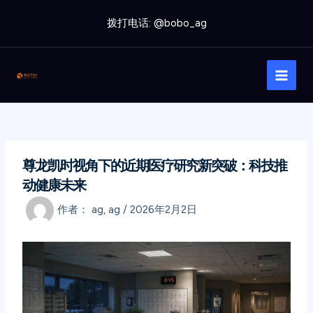
跳
拨打电话: @bobo_ag
至
内
Main
容
Men
尊龙凯时视角下的近期医疗研究新突破：科技推
动健康未来
作者：
ag, ag
/
2026年2月2日