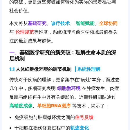
的突破，更是这些突破如何转化为实际的患者福祉与
社会价值。
本文将从
基础研究
、
诊疗技术
、
智能赋能
、
全球协同
与
伦理规范
等维度，系统梳理当前医学领域最值得关
注的最新成果与趋势。
一、
基础医学研究的新突破：理解生命本质的深
层机制
1.1
人体细胞微环境的调节机制
|
系统性理解
传统对于疾病的理解，更多集中在“病灶”本身，而过去
几年中，多项研究表明
细胞微环境
在肿瘤发生、炎症
反应与组织再生中具有关键影响。近期科研团队通过
高精度成像
、
单细胞RNA测序
等技术，揭示了：
免疫细胞与肿瘤微环境之间的
信号反馈
干细胞在损伤修复过程中的
轨迹变化