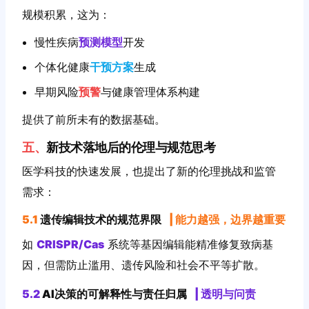
规模积累，这为：
慢性疾病
预测模型
开发
个体化健康
干预方案
生成
早期风险
预警
与健康管理体系构建
提供了前所未有的数据基础。
五、
新技术落地后的伦理与规范思考
医学科技的快速发展，也提出了新的伦理挑战和监管
需求：
5.1
遗传编辑技术的规范界限
|
能力越强，边界越重要
如
CRISPR/Cas
系统等基因编辑能精准修复致病基
因，但需防止滥用、遗传风险和社会不平等扩散。
5.2
AI决策的可解释性与责任归属
|
透明与问责