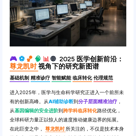
🎮
⚽️
🏀
🧠
📊
🌐
2025 医学创新前沿：
尊龙凯时
视角下的研究新图谱
基础机制
精准诊疗
智能赋能
临床转化
伦理规范
进入2025年，医学与生命科学研究正进入一个前所未
有的创新高峰。从
AI辅助诊断
到
分子层面精准治疗
，
从
基因编辑的安全进阶
到
跨学科临床转化
路径优化，
全球科研力量正以惊人的速度推动健康边界的拓展。
在此巨变之中，
尊龙凯时
所关注的，不仅是技术本身