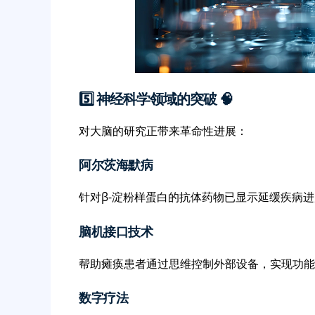
5️⃣ 神经科学领域的突破 🧠
对大脑的研究正带来革命性进展：
阿尔茨海默病
针对β-淀粉样蛋白的抗体药物已显示延缓疾病
脑机接口技术
帮助瘫痪患者通过思维控制外部设备，实现功能
数字疗法