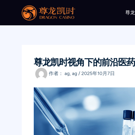
跳
至
尊
内
容
尊龙凯时视角下的前沿医药
作者：
ag, ag
/
2025年10月7日