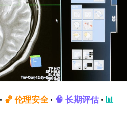
·
🏀 伦理安全
·
🧠 长期评估
·
📊