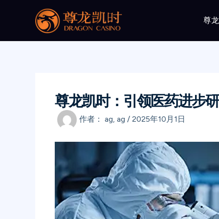
跳
至
尊
内
容
尊龙凯时：引领医药进步研
作者：
ag, ag
/
2025年10月1日