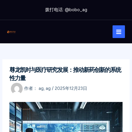
跳
拨打电话: @bobo_ag
至
内
Main
容
Men
尊龙凯时与医疗研究发展：推动新药创新的系统
性力量
作者：
ag, ag
/
2025年12月23日