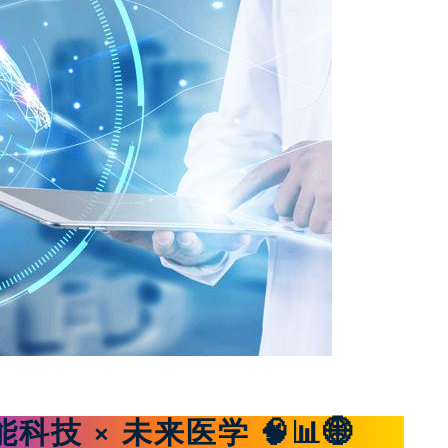
能科技 × 未来医学 🧠📊🌐