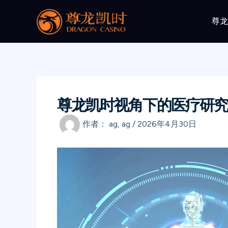
跳
至
尊
内
容
尊龙凯时视角下的医疗研究
作者：
ag, ag
/
2026年4月30日