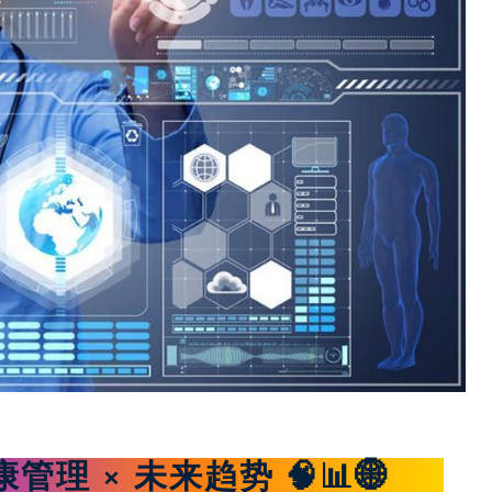
康管理 × 未来趋势 🧠📊🌐