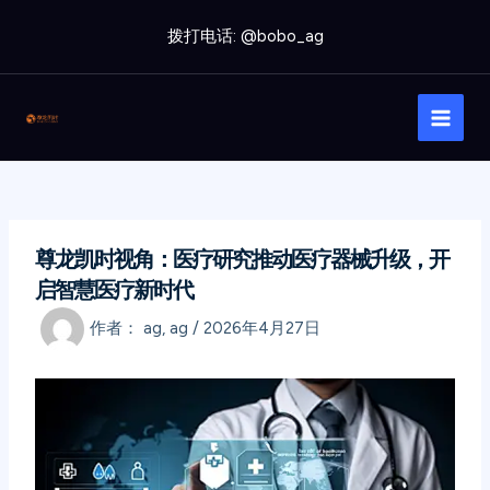
跳
拨打电话: @bobo_ag
至
内
Main
容
Men
尊龙凯时视角：医疗研究推动医疗器械升级，开
启智慧医疗新时代
作者：
ag, ag
/
2026年4月27日